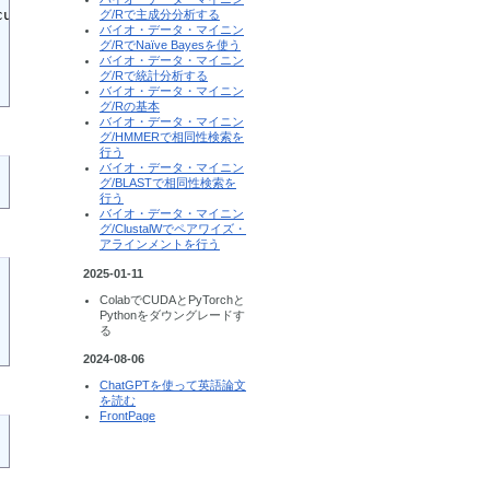
uda-repo-ubuntu2004-11-0-local_11.0.3-450.51.06-1_amd64.
グ/Rで主成分分析する
バイオ・データ・マイニン
グ/RでNaïve Bayesを使う
バイオ・データ・マイニン
グ/Rで統計分析する
バイオ・データ・マイニン
グ/Rの基本
バイオ・データ・マイニン
グ/HMMERで相同性検索を
行う
バイオ・データ・マイニン
グ/BLASTで相同性検索を
行う
バイオ・データ・マイニン
グ/ClustalWでペアワイズ・
アラインメントを行う
2025-01-11
ColabでCUDAとPyTorchと
Pythonをダウングレードす
る
2024-08-06
ChatGPTを使って英語論文
を読む
FrontPage