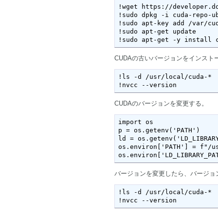
!wget https://developer.d
!sudo dpkg -i cuda-repo-u
!sudo apt-key add /var/cud
!sudo apt-get update

!sudo apt-get -y install 
CUDAの古いバージョンをインス
!ls -d /usr/local/cuda-*

!nvcc --version
CUDAのバージョンを変更する。
import os

p = os.getenv('PATH')

ld = os.getenv('LD_LIBRARY
os.environ['PATH'] = f"/us
os.environ['LD_LIBRARY_PA
バージョンを変更したら、バージョ
!ls -d /usr/local/cuda-*

!nvcc --version