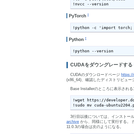
!nvcc --version
†
PyTorch
!python -c 'import torch;
†
Python
!python --version
CUDAをダウングレードする
CUDAのダウンロードページ
https:/
(x86_64)、確認したディストリビューショ
Base Installerのところに表示
!wget https://developer.d
!sudo mv cuda-ubuntu2204.
3行目以後については、インストー
archive
から、同様にして実行する。 ただ
11.0.3の場合は次のようになる。