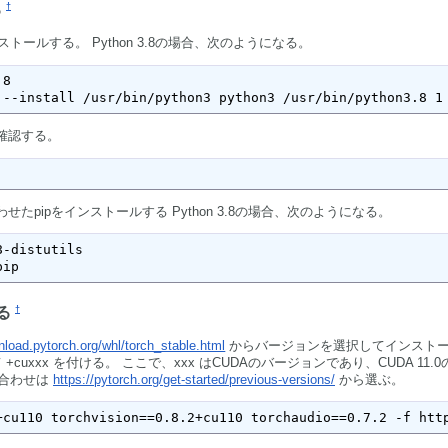
†
る
ストールする。 Python 3.8の場合、次のようになる。
8

 --install /usr/bin/python3 python3 /usr/bin/python3.8 1
確認する。
pipをインストールする Python 3.8の場合、次のようになる。
-distutils

pip
†
する
nload.pytorch.org/whl/torch_stable.html
からバージョンを選択してインスト
用として +cuxxx を付ける。 ここで、xxx はCUDAのバージョンであり、CUDA 11.
み合わせは
https://pytorch.org/get-started/previous-versions/
から選ぶ。
+cu110 torchvision==0.8.2+cu110 torchaudio==0.7.2 -f htt