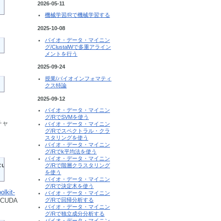
2026-05-11
機械学習/Rで機械学習する
2025-10-08
バイオ・データ・マイニン
グ/ClustalWで多重アライン
メントを行う
2025-09-24
授業/バイオインフォマティ
クス特論
2025-09-12
バイオ・データ・マイニン
グ/RでSVMを使う
チャ
バイオ・データ・マイニン
グ/Rでスペクトラル・クラ
スタリングを使う
バイオ・データ・マイニン
グ/Rでk平均法を使う
バイオ・データ・マイニン
uda-ubuntu2204.pin

グ/Rで階層クラスタリング
を使う
バイオ・データ・マイニン
グ/Rで決定木を使う
olkit-
バイオ・データ・マイニン
グ/Rで回帰分析する
CUDA
バイオ・データ・マイニン
グ/Rで独立成分分析する
バイオ・データ・マイニン