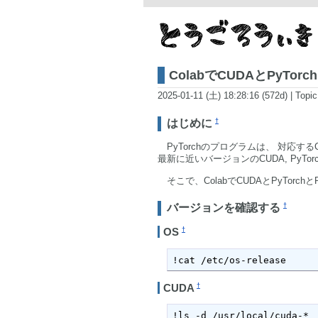
ColabでCUDAとPyTo
2025-01-11 (土) 18:28:16 (572d)
|
Topic
†
はじめに
PyTorchのプログラムは、 対応するC
最新に近いバージョンのCUDA, PyTor
そこで、ColabでCUDAとPyTorc
†
バージョンを確認する
†
OS
!cat /etc/os-release
†
CUDA
!ls -d /usr/local/cuda-*
