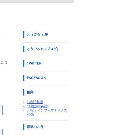
とうごろう.JP
とうごろぐ（ブログ）
bには
TWITTER
FACEBOOK
授業
C言語基礎
情報技術英語B
バイオインフォマティクス
特論
最新の20件