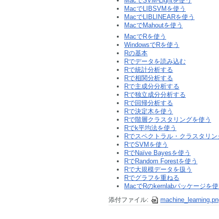
MacでSVM-Lightを使う
MacでLIBSVMを使う
MacでLIBLINEARを使う
MacでMahoutを使う
MacでRを使う
WindowsでRを使う
Rの基本
Rでデータを読み込む
Rで統計分析する
Rで相関分析する
Rで主成分分析する
Rで独立成分分析する
Rで回帰分析する
Rで決定木を使う
Rで階層クラスタリングを使う
Rでk平均法を使う
Rでスペクトラル・クラスタリン
RでSVMを使う
RでNaïve Bayesを使う
RでRandom Forestを使う
Rで大規模データを扱う
Rでグラフを重ねる
MacでRのkernlabパッケージを
添付ファイル:
machine_learning.pn