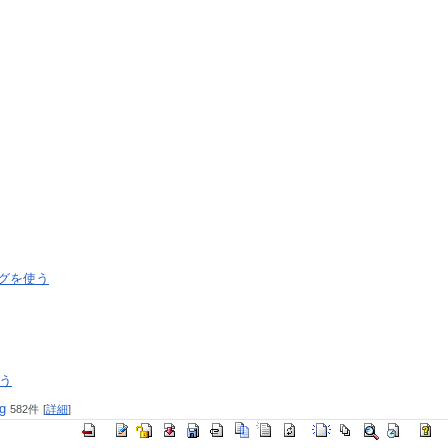
グを使う
使う
g
582件
[
詳細
]