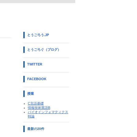
とうごろう.JP
とうごろぐ（ブログ）
TWITTER
FACEBOOK
授業
C言語基礎
情報技術英語B
バイオインフォマティクス
特論
最新の20件