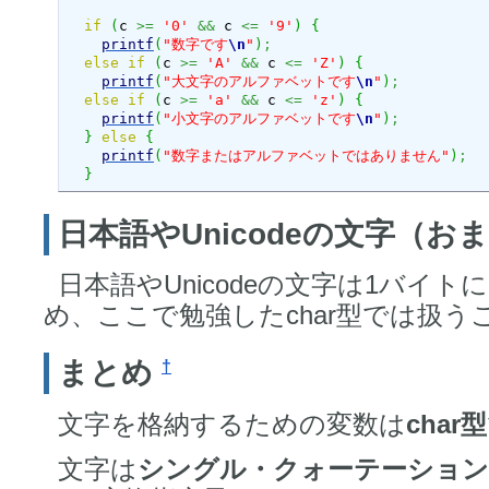
if
(
c 
>=
'0'
&&
 c 
<=
'9'
)
{
printf
(
"数字です
\n
"
)
;
else
if
(
c 
>=
'A'
&&
 c 
<=
'Z'
)
{
printf
(
"大文字のアルファベットです
\n
"
)
;
else
if
(
c 
>=
'a'
&&
 c 
<=
'z'
)
{
printf
(
"小文字のアルファベットです
\n
"
)
;
}
else
{
printf
(
"数字またはアルファベットではありません"
)
;
}
日本語やUnicodeの文字（お
日本語やUnicodeの文字は1バイ
め、ここで勉強したchar型では扱
まとめ
†
文字を格納するための変数は
char型
文字は
シングル・クォーテーショ