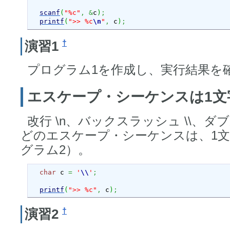
scanf
(
"%c"
,
&
c
)
;
printf
(
">> %c
\n
"
,
 c
)
;
†
演習1
プログラム1を作成し、実行結果を
エスケープ・シーケンスは1
改行 \n、バックスラッシュ \\、ダ
どのエスケープ・シーケンスは、1
グラム2）。
char
 c 
=
'
\\
'
;
printf
(
">> %c"
,
 c
)
;
†
演習2