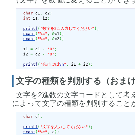
（文字）を数値に変えることができ
char
 c1
,
 c2
;
int
 i1
,
 i2
;
printf
(
"数字を2回入力してください"
)
;
scanf
(
"%c"
,
&
c1
)
;
scanf
(
"%c"
,
&
c2
)
;
  i1 
=
 c1 
-
'0'
;
  i2 
=
 c2 
-
'0'
;
printf
(
"合計は%d
\n
"
,
 i1 
+
 i2
)
;
文字の種類を判別する（おま
文字を2進数の文字コードとして考
によって文字の種類を判別すること
char
 c
]
;
printf
(
"文字を入力してください"
)
;
scanf
(
"%c"
,
 c
)
;