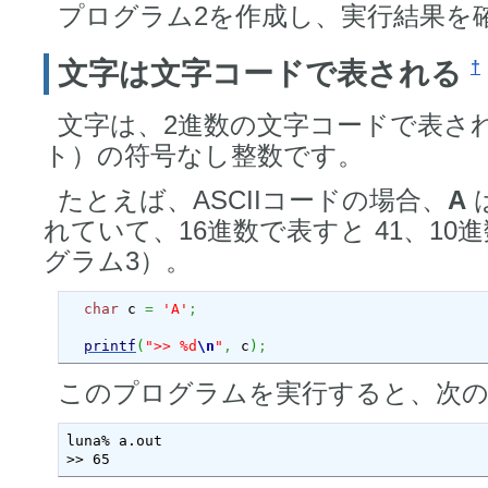
プログラム2を作成し、実行結果を
文字は文字コードで表される
†
文字は、2進数の文字コードで表さ
ト）の符号なし整数です。
たとえば、ASCIIコードの場合、
A
れていて、16進数で表すと 41、10
グラム3）。
char
 c 
=
'A'
;
printf
(
">> %d
\n
"
,
 c
)
;
このプログラムを実行すると、次
luna% a.out

>> 65