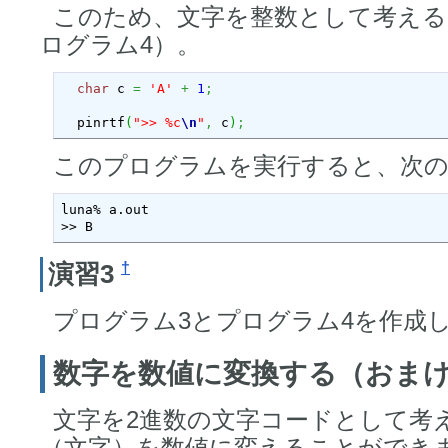
このため、文字を整数として考える
ログラム4）。
char
 c 
=
'A'
+
1
;
  pinrtf
(
">> %c
\n
"
,
 c
)
;
このプログラムを実行すると、次
luna% a.out

>> B
†
演習3
プログラム3とプログラム4を作成
数字を数値に変換する（おま
文字を2進数の文字コードとして考