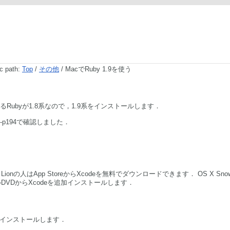
c path:
Top
/
その他
/ MacでRuby 1.9を使う
るRubyが1.8系なので，1.9系をインストールします．
9.3-p194で確認しました．
 Lionの人はApp StoreからXcodeを無料でダウンロードできます． OS X Sno
ルDVDからXcodeを追加インストールします．
インストールします．