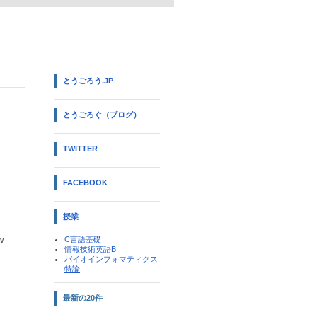
とうごろう.JP
とうごろぐ（ブログ）
TWITTER
FACEBOOK
授業
w
C言語基礎
情報技術英語B
バイオインフォマティクス
特論
最新の20件