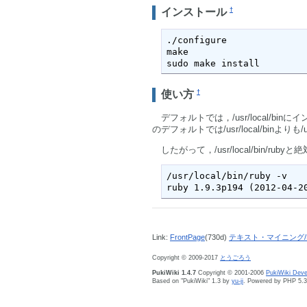
†
インストール
./configure

make

sudo make install
†
使い方
デフォルトでは，/usr/local/bin
のデフォルトでは/usr/local/binよりも
したがって，/usr/local/bin/
/usr/local/bin/ruby -v

ruby 1.9.3p194 (2012-04-2
Link:
FrontPage
(730d)
テキスト・マイニング/M
Copyright © 2009-2017
とうごろう
PukiWiki 1.4.7
Copyright © 2001-2006
PukiWiki Dev
Based on "PukiWiki" 1.3 by
yu-ji
. Powered by PHP 5.3