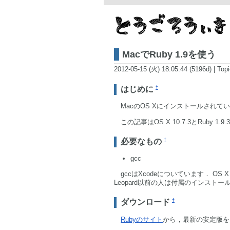
MacでRuby 1.9を使う
2012-05-15 (火) 18:05:44 (5196d)
|
Topi
†
はじめに
MacのOS Xにインストールされてい
この記事はOS X 10.7.3とRuby 1.
†
必要なもの
gcc
gccはXcodeについています． OS X
Leopard以前の人は付属のインストー
†
ダウンロード
Rubyのサイト
から，最新の安定版を