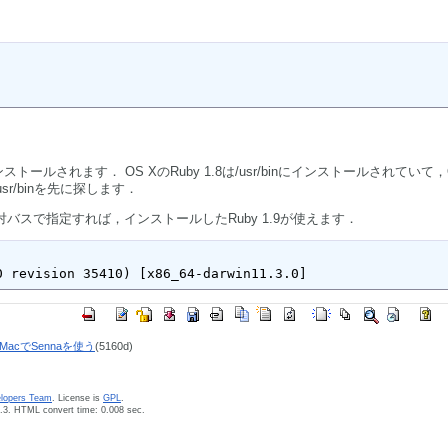
にインストールされます． OS XのRuby 1.8は/usr/binにインストールされていて，
/usr/binを先に探します．
rubyと絶対バスで指定すれば，インストールしたRuby 1.9が使えます．
0 revision 35410) [x86_64-darwin11.3.0]
acでSennaを使う
(5160d)
elopers Team
. License is
GPL
.
.3. HTML convert time: 0.008 sec.