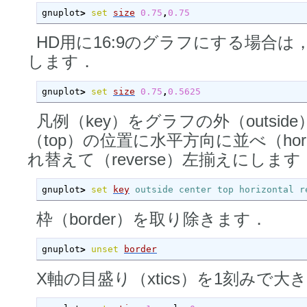
gnuplot
>
set
size
0.75
,
0.75
HD用に16:9のグラフにする場合
します．
gnuplot
>
set
size
0.75
,
0.5625
凡例（key）をグラフの外（outside
（top）の位置に水平方向に並べ（hori
れ替えて（reverse）左揃えにします（
gnuplot
>
set
key
outside
center
top
horizontal
r
枠（border）を取り除きます．
gnuplot
>
unset
border
X軸の目盛り（xtics）を1刻みで大き