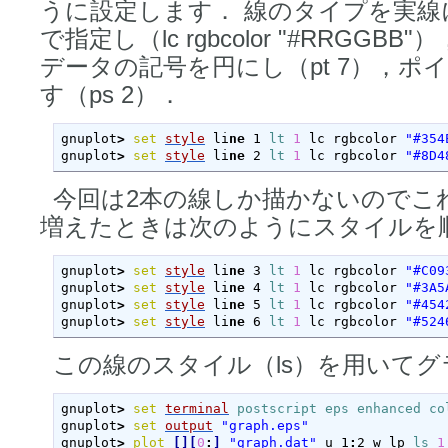
うに設定します． 線のタイプを実線にし
で指定し（lc rgbcolor "#RRGGBB
データの記号を円にし（pt 7），ポ
す（ps 2）．
gnuplot
>
set
style
 li
ne
 1 
lt
1
 lc rgbcolor 
"#354
gnuplot
>
set
style
 li
ne
 2 
lt
1
 lc rgbcolor 
"#8D4
今回は2本の線しか描かないのでこ
増えたときは次のようにスタイルを
gnuplot
>
set
style
 li
ne
 3 
lt
1
 lc rgbcolor 
"#C09
gnuplot
>
set
style
 li
ne
 4 
lt
1
 lc rgbcolor 
"#3A5
gnuplot
>
set
style
 li
ne
 5 
lt
1
 lc rgbcolor 
"#454
gnuplot
>
set
style
 li
ne
 6 
lt
1
 lc rgbcolor 
"#524
この線のスタイル（ls）を用いて
gnuplot
>
set
terminal
postscript
eps
enhanced
co
gnuplot
>
set
output
"graph.eps"
gnuplot
>
plot
[
]
[
0
:
]
"graph.dat"
 u 1
:
2 w lp 
ls
1