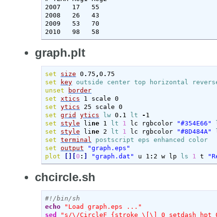
2007   17   55

2008   26   43

2009   53   70

2010   98   58
graph.plt
set
size
 0
.
75
,
0
.
set
key
outside
center
top
horizontal
revers
unset
border
set
xtics
set
ytics
set
grid
ytics
lw
 0
.
1 
lt
-
set
style
 li
ne
 1 
lt
1
 lc rgbcolor 
"#354E66"
set
style
 li
ne
 2 
lt
1
 lc rgbcolor 
"#8D484A"
set
terminal
postscript
eps
enhanced
color
set
output
"graph.eps"
plot
[
]
[
0
:
]
"graph.dat"
 u 1
:
2 w lp 
ls
1
 t 
"R
chcircle.sh
#!/bin/sh
echo
"Load graph.eps ..."
sed
"s/\/CircleF {stroke \[\] 0 setdash hpt 