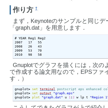
作り方
†
まず，Keynoteのサンプルと同じ
「graph.dat」を用意します．
# YEAR Reg1 Reg2

2007   17   55

2008   26   43

2009   53   70

2010   98   58
Gnuplotでグラフを描くには，次の
で作成する論文用なので，EPSファ
す．）
gnuplot
>
set
terminal
postscript
eps
enhanced
co
gnuplot
>
set
output
"graph.eps"
gnuplot
>
plot
"graph.dat"
 u 
1
:
2
 w lp t 
"Region 1
こうしてできたグラフが上で紹介