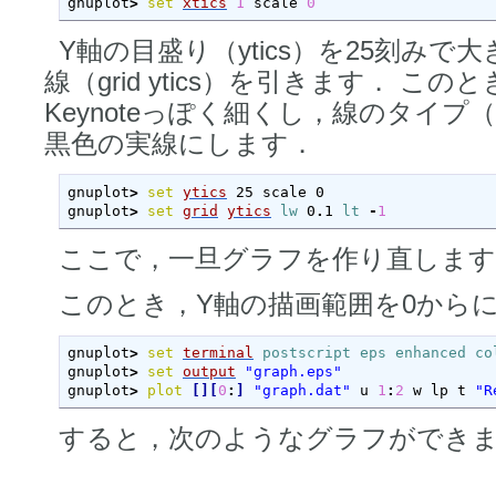
gnuplot
>
set
xtics
1
 scale 
0
Y軸の目盛り（ytics）を25刻みで大
線（grid ytics）を引きます． こ
Keynoteっぽく細くし，線のタイプ
黒色の実線にします．
gnuplot
>
set
ytics
 25 scale 0

gnuplot
>
set
grid
ytics
lw
 0
.
1 
lt
-
1
ここで，一旦グラフを作り直します
このとき，Y軸の描画範囲を0から
gnuplot
>
set
terminal
postscript
eps
enhanced
co
gnuplot
>
set
output
"graph.eps"
gnuplot
>
plot
[
]
[
0
:
]
"graph.dat"
 u 
1
:
2
 w lp t 
"R
すると，次のようなグラフができ