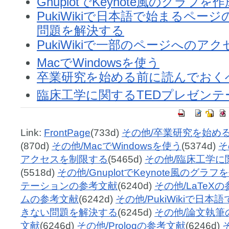
GnuplotでKeynote風のグラフを
PukiWikiで日本語で始まるペ
問題を解決する
PukiWikiで一部のページへのア
MacでWindowsを使う
卒業研究を始める前に読んでおく
臨床工学に関するTEDプレゼンテ
Link:
FrontPage
(733d)
その他/卒業研究を始め
(870d)
その他/MacでWindowsを使う
(5374d)
そ
アクセスを制限する
(5465d)
その他/臨床工学に
(5518d)
その他/GnuplotでKeynote風のグラ
テーションの参考文献
(6240d)
その他/LaTeX
ムの参考文献
(6242d)
その他/PukiWikiで
きない問題を解決する
(6245d)
その他/論文執筆
文献
(6246d)
その他/Prologの参考文献
(6246d)