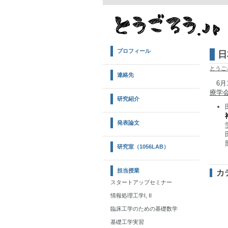
プロフィール
日
とうご
連絡先
6
療学会
研究紹介
発表論文
研究室（1056LAB）
担当授業
カ
スタートアップセミナー
情報処理工学I, II
臨床工学のための基礎数学
基礎工学実習