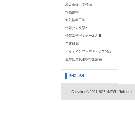
総合基礎工学特論
情報数学
知能情報工学
情報技術英語B
情報工学ゼミナールA, B
卒業研究
バイオインフォマティクス特論
生命医用技術学特別講義
ENGLISH
Copyright © 2004-2025 MATSUI Tohgoroh. A