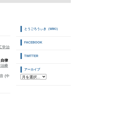
とうごろうぃき（WIKI）
FACEBOOK
工学治
TWITTER
た自律
学治療
アーカイブ
音 (中