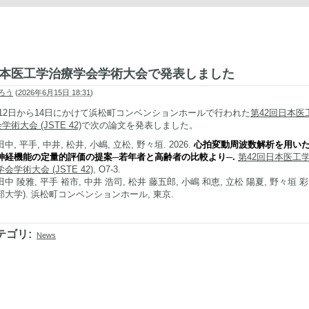
本医工学治療学会学術大会で発表しました
ろう
(
2026年6月15日 18:31
)
月12日から14日にかけて浜松町コンベンションホールで行われた
第42回日本医
学術大会 (JSTE 42)
で次の論文を発表しました。
田中, 平手, 中井, 松井, 小嶋, 立松, 野々垣. 2026.
心拍変動周波数解析を用い
神経機能の定量的評価の提案─若年者と高齢者の比較より─.
第42回日本医工
学会学術大会 (JSTE 42)
, O7-3.
田中 陵雅, 平手 裕市, 中井 浩司, 松井 藤五郎, 小嶋 和恵, 立松 陽夏, 野々垣 彩
部大学). 浜松町コンベンションホール, 東京.
テゴリ
:
News