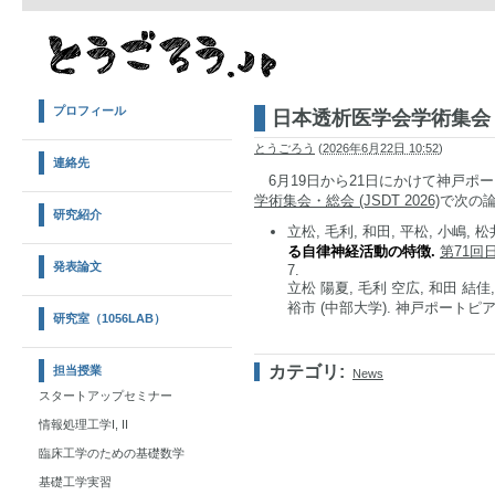
プロフィール
日本透析医学会学術集会
とうごろう
(
2026年6月22日 10:52
)
連絡先
6月19日から21日にかけて神戸ポ
学術集会・総会 (JSDT 2026)
で次の
研究紹介
立松, 毛利, 和田, 平松, 小嶋, 松井
る自律神経活動の特徴.
第71回日
発表論文
7.
立松 陽夏, 毛利 空広, 和田 結佳,
裕市 (中部大学). 神戸ポートピア
研究室（1056LAB）
カテゴリ
:
担当授業
News
スタートアップセミナー
情報処理工学I, II
臨床工学のための基礎数学
基礎工学実習