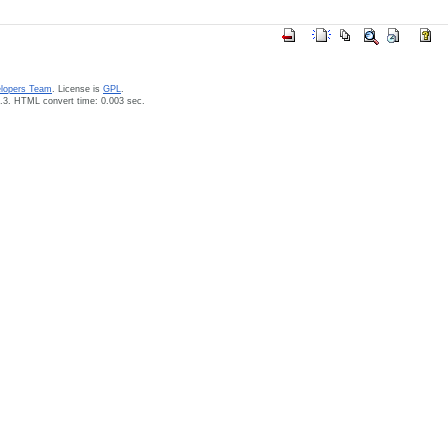
elopers Team
. License is
GPL
.
.3. HTML convert time: 0.003 sec.