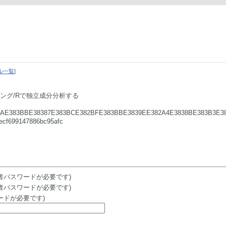
ル一覧
]
ング/Rで独立成分分析する
2AAE383BBE38387E383BCE382BFE383BBE3839EE382A4E3838BE383B3E38
f699147886bc95afc
者パスワードが必要です)
者パスワードが必要です)
ードが必要です)