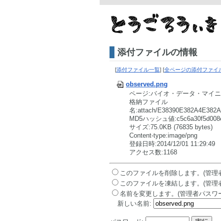
添付ファイルの情報
[
添付ファイル一覧
] [
全ページの添付ファイ
observed.png
ページ:バイオ・データ・マイニ
格納ファイル
名:attach/E38390E382A4E38
MD5ハッシュ値:c5c6a30f5d008ec
サイズ:75.0KB (76835 bytes)
Content-type:image/png
登録日時:2014/12/01 11:29:49
アクセス数:1168
このファイルを削除します。(管理
このファイルを凍結します。(管理
名前を変更します。(管理者パスワ
新しい名前: