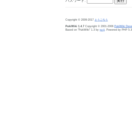
パスワード:
Copyright © 2009-2017
とうごろう
PukiWiki 1.4.7
Copyright © 2001-2006
PukiWiki Dev
Based on "PukiWiki" 1.3 by
yu-ji
. Powered by PHP 5.3