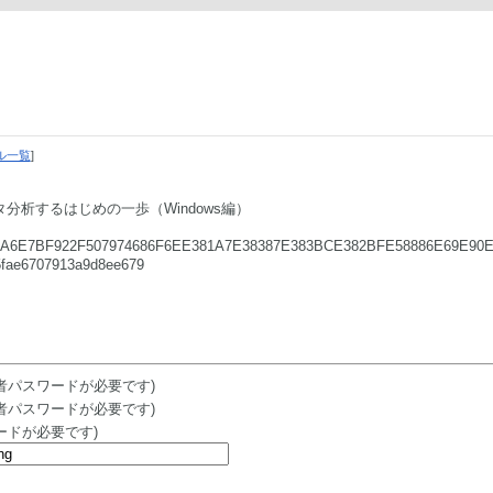
ル一覧
]
ータ分析するはじめの一歩（Windows編）
DA6E7BF922F507974686F6EE381A7E38387E383BCE382BFE58886E69E90
e6707913a9d8ee679
者パスワードが必要です)
者パスワードが必要です)
ードが必要です)