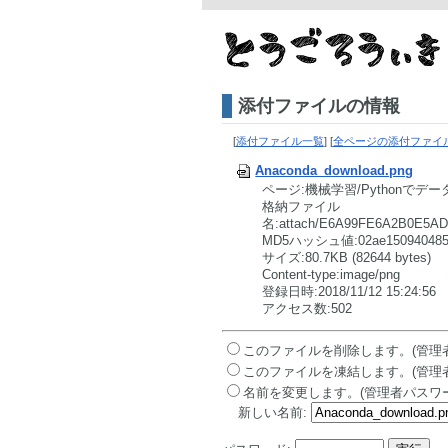
添付ファイルの情報
[
添付ファイル一覧
] [
全ページの添付ファイ
Anaconda_download.png
ページ:機械学習/Pythonでデ
格納ファイル
名:attach/E6A99FE6A2B0E5A
MD5ハッシュ値:02ae150940485fa
サイズ:80.7KB (82644 bytes)
Content-type:image/png
登録日時:2018/11/12 15:24:56
アクセス数:502
このファイルを削除します。(管理
このファイルを凍結します。(管理
名前を変更します。(管理者パスワ
新しい名前: