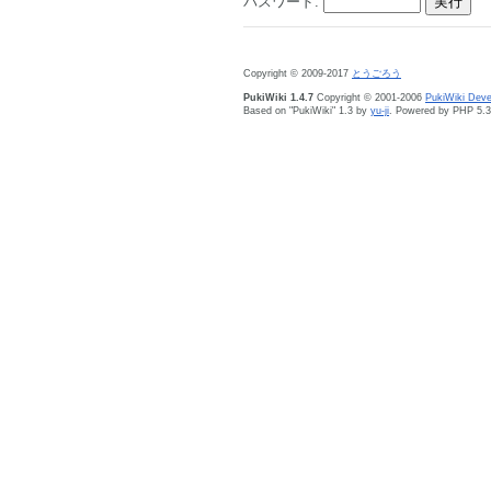
パスワード:
Copyright © 2009-2017
とうごろう
PukiWiki 1.4.7
Copyright © 2001-2006
PukiWiki Dev
Based on "PukiWiki" 1.3 by
yu-ji
. Powered by PHP 5.3