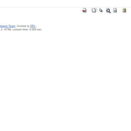
elopers Team
. License is
GPL
.
.3. HTML convert time: 0.003 sec.