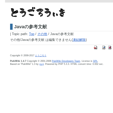
Javaの参考文献
|
Topic path:
Top
/
その他
/ Javaの参考文献
その他/Javaの参考文献 は編集できません(
凍結解除
)
Copyright © 2009-2017
とうごろう
PukiWiki 1.4.7
Copyright © 2001-2006
PukiWiki Developers Team
. License is
GPL
.
Based on "PukiWiki" 1.3 by
yu-ji
. Powered by PHP 5.3.3. HTML convert time: 0.002 sec.