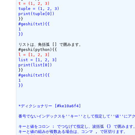
t = (1, 2, 3)
tuple = (1, 2, 3)
print(tuple[0])
#geshi(txt){{
1
}}
リストは、角括弧 [] で囲みます。

l = [1, 2, 3]
list = [1, 2, 3]
print(list[0])
#geshi(txt){{
1
}}
*ディクショナリー [#ke10a6f4]
番号でないインデックスを''キー''として指定して''値''に
キーと値をコロン : でつなげて指定し、波括弧 {} で囲みます
キーと値の組みが複数ある場合は、コンマ , で区切ります。