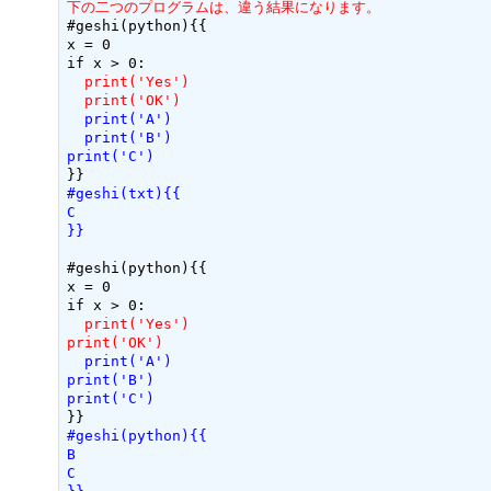
下の二つのプログラムは、違う結果になります。
#geshi(python){{

x = 0

  print('Yes')
  print('OK')
  print('A')
  print('B')
print('C')
#geshi(txt){{
C
}}
#geshi(python){{

x = 0

  print('Yes')
print('OK')
  print('A')
print('B')
print('C')
#geshi(python){{
B
C