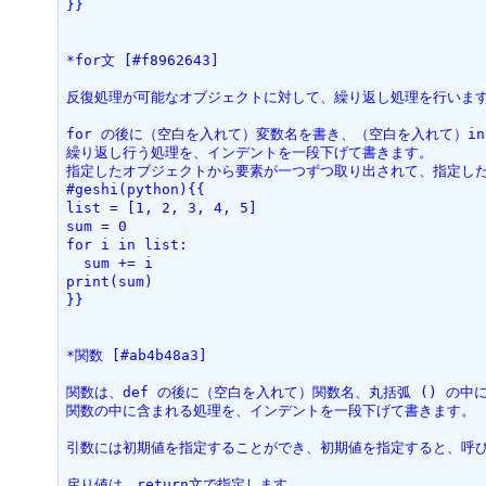
}}
*for文 [#f8962643]
反復処理が可能なオブジェクトに対して、繰り返し処理を行いま
for の後に（空白を入れて）変数名を書き、（空白を入れて）i
繰り返し行う処理を、インデントを一段下げて書きます。
指定したオブジェクトから要素が一つずつ取り出されて、指定し
#geshi(python){{
list = [1, 2, 3, 4, 5]
sum = 0
for i in list:
  sum += i
print(sum)
}}
*関数 [#ab4b48a3]
関数は、def の後に（空白を入れて）関数名、丸括弧 () の中
関数の中に含まれる処理を、インデントを一段下げて書きます。
引数には初期値を指定することができ、初期値を指定すると、呼
戻り値は、return文で指定します。