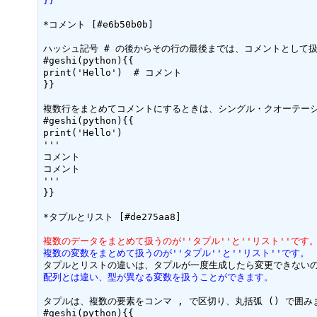
}}
*コメント [#e6b50b0b]

ハッシュ記号 # の後からその行の最後までは、コメントとして扱
#geshi(python){{

print('Hello')  # コメント

}}

複数行をまとめてコメントにするときは、シングル・クオーテーション
#geshi(python){{

print('Hello')

'''

コメント

コメント

'''

}}

*タプルとリスト [#de275aa8]

複数のデータをまとめて扱うのが''タプル''と''リスト''です
複数の変数をまとめて扱うのが''タプル''と''リスト''です。
配列とは違い、型が異なる変数を扱うことができます。
タプルは、複数の要素をコンマ , で区切り、丸括弧 () で囲みま