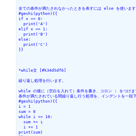
全ての条件が満たされなかったときを表すには else を使います
#geshi(python){{
if x == 0:
  print('A')
elif x == 1:
  print('B')
else:
  print('C')
}}
*while文 [#k34d5df6]
繰り返し処理を行います。
while の後に（空白を入れて）条件を書き、コロン : をつけま
条件が満たされている間繰り返し行う処理を、インデントを一段
#geshi(python){{
i = 1
sum = 0
while i <= 10:
  sum += i
  i += 1
print(sum)