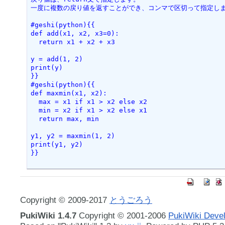
一度に複数の戻り値を返すことができ、コンマで区切って指定し
#geshi(python){{
def add(x1, x2, x3=0):
  return x1 + x2 + x3
y = add(1, 2)
print(y)
}}
#geshi(python){{
def maxmin(x1, x2):
  max = x1 if x1 > x2 else x2
  min = x2 if x1 > x2 else x1
  return max, min
y1, y2 = maxmin(1, 2)
print(y1, y2)
}}
Copyright © 2009-2017
とうごろう
PukiWiki 1.4.7
Copyright © 2001-2006
PukiWiki Deve