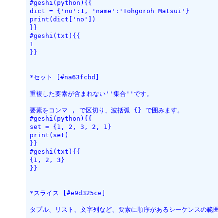
#geshi(python){{
dict = {'no':1, 'name':'Tohgoroh Matsui'}
print(dict['no'])
}}
#geshi(txt){{
1
}}
*セット [#na63fcbd]
重複した要素が含まれない''集合''です。
要素をコンマ , で区切り、波括弧 {} で囲みます。
#geshi(python){{
set = {1, 2, 3, 2, 1}
print(set)
}}
#geshi(txt){{
{1, 2, 3}
}}
*スライス [#e9d325ce]
タプル、リスト、文字列など、要素に順序があるシーケンスの範