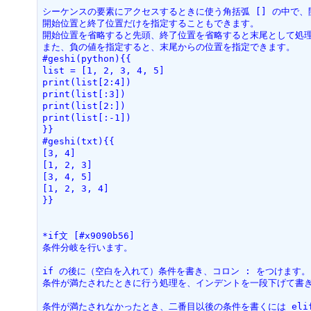
シーケンスの要素にアクセスするときに使う角括弧 [] の中で、
開始位置と終了位置だけを指定することもできます。
開始位置を省略すると先頭、終了位置を省略すると末尾として処
また、負の値を指定すると、末尾からの位置を指定できます。
#geshi(python){{
list = [1, 2, 3, 4, 5]
print(list[2:4])
print(list[:3])
print(list[2:])
print(list[:-1])
}}
#geshi(txt){{
[3, 4]
[1, 2, 3]
[3, 4, 5]
[1, 2, 3, 4]
}}
*if文 [#x9090b56]
条件分岐を行います。
if の後に（空白を入れて）条件を書き、コロン : をつけます。
条件が満たされたときに行う処理を、インデントを一段下げて書
条件が満たされなかったとき、二番目以後の条件を書くには eli