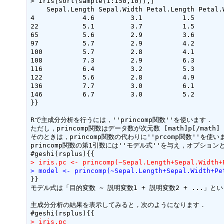
> iris[sort(sample(1:150,10)),]

    Sepal.Length Sepal.Width Petal.Length Petal.W
4            4.6         3.1          1.5        
22           5.1         3.7          1.5        
65           5.6         2.9          3.6        
97           5.7         2.9          4.2        
100          5.7         2.8          4.1        
108          7.3         2.9          6.3        
116          6.4         3.2          5.3        
122          5.6         2.8          4.9        
136          7.7         3.0          6.1        
146          6.7         3.0          5.2        
}}

Rで主成分分析を行うには，''princomp関数''を使います．

ただし，princomp関数はデータ数が次元数 [math]p[/mat
そのときは，princomp関数の代わりに''prcomp関数''を使います((p
princomp関数の第1引数には''モデル式''を与え，オプショ
> iris.pc <- princomp(~Sepal.Length+Sepal.Width+
> model <- princomp(~Sepal.Length+Sepal.Width+Pe
}}

モデル式は「目的変数 ~ 説明変数1 + 説明変数2 + ...
主成分分析の結果を表示してみると，次のようになります．

> iris.pc