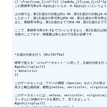
\[ \frac{\sum_{j=1}^{i} \lambda_j}{\sum_{j=1}^{p}
この累積寄与率が0.8あればいいとか，0.9あればいいというよ
上の例では，第1主成分の分散は約1.96，第2主成分の分散は0.04
したがって，第1主成分の寄与率は約0.98，第2主成分の寄与率は0
また，累積寄与率は，第1主成分までで約0.98，第2主成分までで
ここで，累積寄与率が0.9まででいいとするなら，第2主成分は採
当然のことですが，情報量は落ちるので注意が必要です．

*主成分分析を行う [#xcf07f9a]

標準で使える''irisデータセット''に対して，主成分分析を行っ
#geshi(rsplus){{

> data(iris)

}}

このデータセットは，アヤメの種類（Species）をがく片の長さ（Sep
長さと幅は連続値，種類はsetosa, versicolor, virgin
このデータセットには，setosa, versicolor, virg
ランダムに10個のデータを選択して，見てみましょう．

#geshi(rsplus){{
