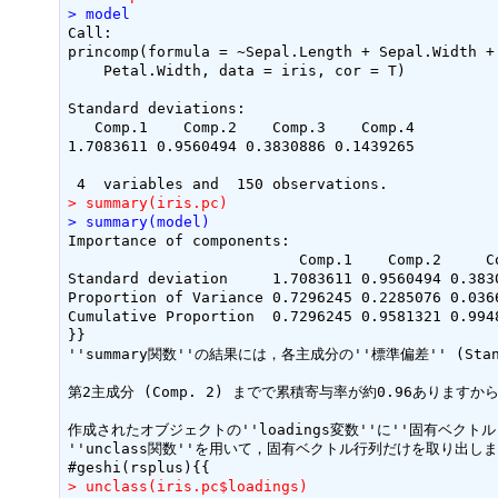
> model
Call:

princomp(formula = ~Sepal.Length + Sepal.Width + 
    Petal.Width, data = iris, cor = T)

Standard deviations:

   Comp.1    Comp.2    Comp.3    Comp.4 

1.7083611 0.9560494 0.3830886 0.1439265 

> summary(iris.pc)
> summary(model)
Importance of components:

                          Comp.1    Comp.2     Co
Standard deviation     1.7083611 0.9560494 0.3830
Proportion of Variance 0.7296245 0.2285076 0.0366
Cumulative Proportion  0.7296245 0.9581321 0.9948
}}

''summary関数''の結果には，各主成分の''標準偏差'' (Standar
第2主成分 (Comp. 2) までで累積寄与率が約0.96あります
作成されたオブジェクトの''loadings変数''に''固有ベクト
''unclass関数''を用いて，固有ベクトル行列だけを取り出しま
> unclass(iris.pc$loadings)