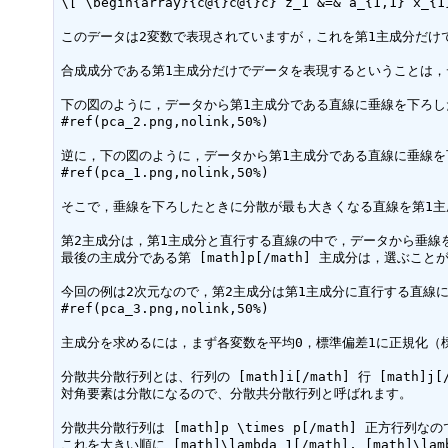
\[ \begin{array}{c@{}c@{}c} z_1 &=& a_{1,1} x_{1
このデータは2変数で表現されていますが，これを第1主成分だけで表現す
合成成分である第1主成分だけでデータを表現するということは，
下の図のように，データから第1主成分である直線に垂線を下ろし
#ref(pca_2.png,nolink,50%)

逆に，下の図のように，データから第1主成分である直線に垂線を
#ref(pca_1.png,nolink,50%)

そこで，垂線を下ろしたときに分散が最も大きくなる直線を第1主
第2主成分は，第1主成分と直行する直線の中で，データから垂線を下ろ
最後の主成分である第 [math]p[/math] 主成分は，選ぶこと
今回の例は2次元なので，第2主成分は第1主成分に直行する直線に
#ref(pca_3.png,nolink,50%)

主成分を求めるには，まず各変数を平均0，標準偏差1に正規化（標準
分散共分散行列とは、行列の [math]i[/math] 行 [math]j[/
対角要素は分散になるので、分散共分散行列と呼ばれます。

分散共分散行列は [math]p \times p[/math] 正方行列なの
これを大きい順に [math]\lambda_1[/math], [math]\lambd