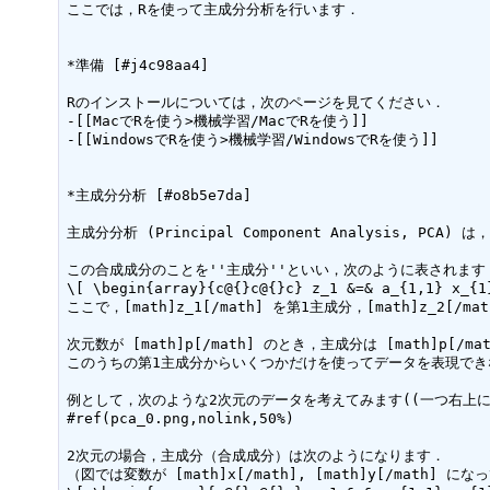
ここでは，Rを使って主成分分析を行います．

*準備 [#j4c98aa4]

Rのインストールについては，次のページを見てください．

-[[MacでRを使う>機械学習/MacでRを使う]]

-[[WindowsでRを使う>機械学習/WindowsでRを使う]]

*主成分分析 [#o8b5e7da]

主成分分析 (Principal Component Analysis, 
この合成成分のことを''主成分''といい，次のように表されます．
\[ \begin{array}{c@{}c@{}c} z_1 &=& a_{1,1} x_{1
ここで，[math]z_1[/math] を第1主成分，[math]z_2[/m
次元数が [math]p[/math] のとき，主成分は [math]p[/ma
このうちの第1主成分からいくつかだけを使ってデータを表現でき
例として，次のような2次元のデータを考えてみます((一つ右上に
#ref(pca_0.png,nolink,50%)

2次元の場合，主成分（合成成分）は次のようになります．

（図では変数が [math]x[/math], [math]y[/math] にな