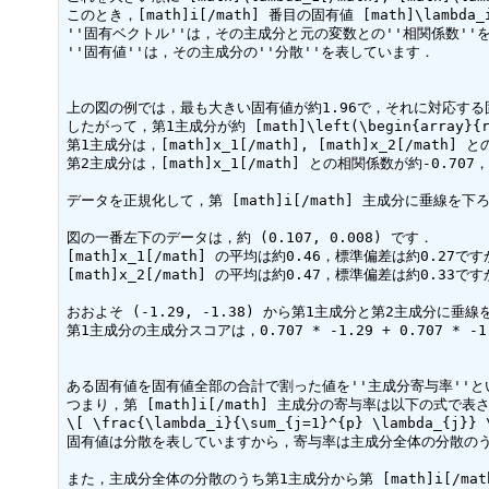
このとき，[math]i[/math] 番目の固有値 [math]\lambd
''固有ベクトル''は，その主成分と元の変数との''相関係数''を
''固有値''は，その主成分の''分散''を表しています．

上の図の例では，最も大きい固有値が約1.96で，それに対応する固有ベクトルが約 
したがって，第1主成分が約 [math]\left(\begin{array}{r}
第1主成分は，[math]x_1[/math], [math]x_2[/math]
第2主成分は，[math]x_1[/math] との相関係数が約-0.707，[
データを正規化して，第 [math]i[/math] 主成分に垂線を下ろ
図の一番左下のデータは，約 (0.107, 0.008) です．

[math]x_1[/math] の平均は約0.46，標準偏差は約0.27ですから
[math]x_2[/math] の平均は約0.47，標準偏差は約0.33ですから
おおよそ (-1.29, -1.38) から第1主成分と第2主成
第1主成分の主成分スコアは，0.707 * -1.29 + 0.707 * -1
ある固有値を固有値全部の合計で割った値を''主成分寄与率''と
つまり，第 [math]i[/math] 主成分の寄与率は以下の式で表さ
\[ \frac{\lambda_i}{\sum_{j=1}^{p} \lambda_{j}} \
固有値は分散を表していますから，寄与率は主成分全体の分散のう
また，主成分全体の分散のうち第1主成分から第 [math]i[/m