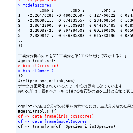
> iris.pc$scores
> model$scores
         Comp.1       Comp.2       Comp.3       C
1   -2.26470281 -0.480026597  0.127706022  0.0241
2   -2.08096115  0.674133557  0.234608854  0.1030
3   -2.36422905  0.341908024 -0.044201485  0.0283
4   -2.29938422  0.597394508 -0.091290106 -0.0659
5   -2.38984217 -0.646835383 -0.015738196 -0.0359
...

}}

主成分分析の結果を第1主成分と第2主成分だけで表示するには，''b
> biplot(iris.pc)
> biplot(model)
}}

#ref(pca.png,nolink,50%)

データは正規化されているので，中心は原点になっています．

赤い矢印は，固有ベクトルにおける各変数の値を上軸と右軸で表し
ggplot2で主成分分析の結果を表示するには、主成分分析の結果
df <- data.frame(iris.pc$scores)
df <- data.frame(model$scores)
df <- transform(df, Species=iris$Species)
