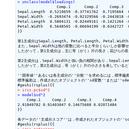
> unclass(model$loadings)
                 Comp.1      Comp.2     Comp.3   
Sepal.Length  0.5210659 -0.37741762  0.7195664  0
Sepal.Width  -0.2693474 -0.92329566 -0.2443818 -0
Petal.Length  0.5804131 -0.02449161 -0.1421264 -0
Petal.Width   0.5648565 -0.06694199 -0.6342727  0
}}

第1主成分はSepal.Length, Petal.Length, Pet
また，Sepal.Widthは他の変数に比べると半分くらいしか影響せ
したがって，第1主成分は，主に萼（がく）片の長さ，花びらの長
第2主成分は，Sepal.Widthと強い負の相関があり，Sepal.L
したがって，第2主成分は，萼（がく）片の小ささを表していると
''固有値''あるいは各主成分の''分散''を求めるには，標準偏差
標準偏差は，作成されたオブジェクトの''sd変数''または''sde
> iris.pc$sd^2
> model$sd^2
    Comp.1     Comp.2     Comp.3     Comp.4 

2.91849782 0.91403047 0.14675688 0.02071484 

}}

各データの''主成分スコア''は，作成されたオブジェクトの''sc