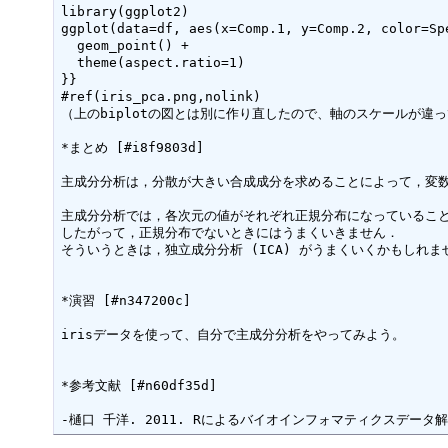
library(ggplot2)

ggplot(data=df, aes(x=Comp.1, y=Comp.2, color=Spe
  geom_point() +

  theme(aspect.ratio=1)

}}

#ref(iris_pca.png,nolink)

（上のbiplotの図とは別に作り直したので、軸のスケールが違っ
*まとめ [#i8f9803d]

主成分分析は，分散が大きい合成成分を求めることによって，変数
主成分分析では，各次元の値がそれぞれ正規分布になっていること
したがって，正規分布でないときにはうまくいきません．

そういうときは，独立成分分析 (ICA) がうまくいくかもしれませ
*演習 [#n347200c]

irisデータを使って、自分で主成分分析をやってみよう。

*参考文献 [#n60df35d]
